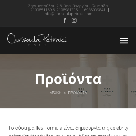
Ζησιμοπούλου 2 & Βασ. Γεωργίου, Γλυφάδα
2109851169 & 2108981335
6985039841
info@chrisoulapetraki.com
Προϊόντα
ΑΡΧΙΚΗ
ΠΡΟΪΌΝΤΑ
Το σύστημα Iles Formula είναι δημιουργία της celebrity