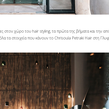
ίες στον χώρο του hair styling, τα πρώτα της βήματα και την α
 όλα τα στοιχεία που κάνουν το Chrisoula Petraki Ηair στη Γλυ