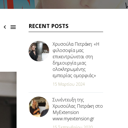
RECENT POSTS


Χρυσούλα Πετράκη: «Η
φιλοσοφία μας
επικεντρώνεται στη
δημιουργία μιας
ολοκληρωμένης
εμπειρίας ομορφιάς»
15 Μαρτίου 2024
Συνέντευξη της
Χρυσούλας Πετράκη στο
MyExtension
www.myextension.gr
15 Σεπτεμβρίου 2020