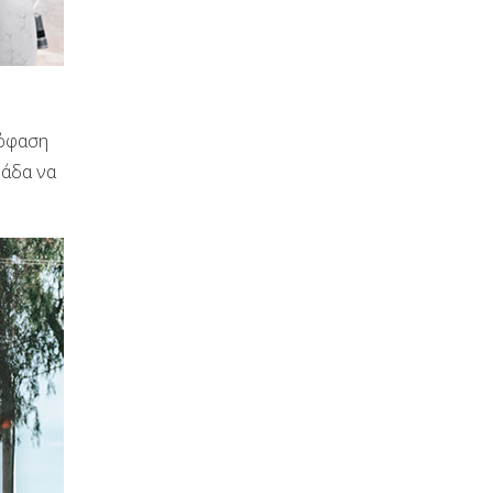
πόφαση
φάδα να