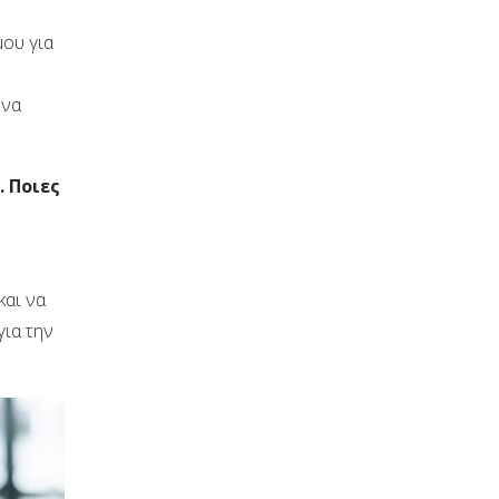
μου για
 να
. Ποιες
και να
για την