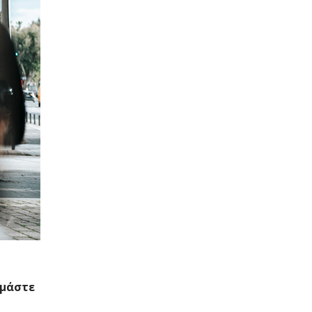
υμάστε