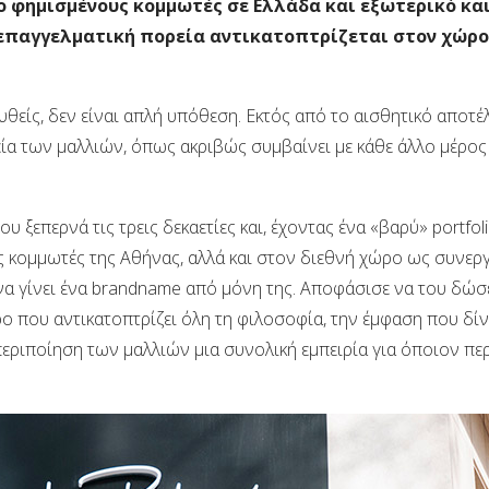
ιο φημισμένους κομμωτές σε Ελλάδα και εξωτερικό κα
η επαγγελματική πορεία αντικατοπτρίζεται στον χώρ
θείς, δεν είναι απλή υπόθεση. Εκτός από το αισθητικό αποτέ
γεία των μαλλιών, όπως ακριβώς συμβαίνει με κάθε άλλο μέρος
 ξεπερνά τις τρεις δεκαετίες και, έχοντας ένα «βαρύ» portfoli
ς κομμωτές της Αθήνας, αλλά και στον διεθνή χώρο ως συνερ
να γίνει ένα brandname από μόνη της. Αποφάσισε να του δώσ
ο που αντικατοπτρίζει όλη τη φιλοσοφία, την έμφαση που δίν
 περιποίηση των μαλλιών μια συνολική εμπειρία για όποιον πε