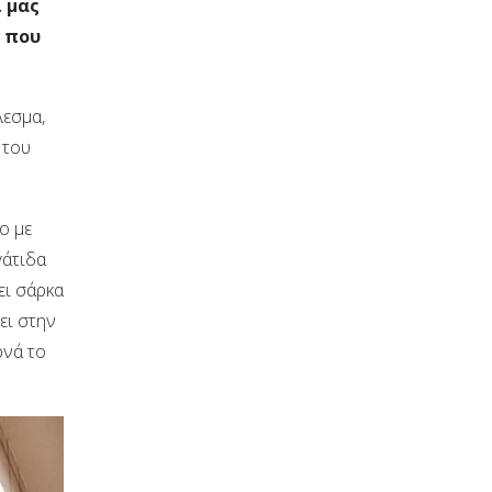
ι μας
ο που
λεσμα,
 του
o με
γάτιδα
ει σάρκα
ει στην
ρνά το